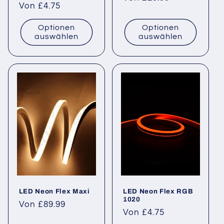
Normaler
Von £4.75
Preis
Preis
Optionen
Optionen
auswählen
auswählen
LED Neon Flex Maxi
LED Neon Flex RGB
1020
Normaler
Von £89.99
Normaler
Von £4.75
Preis